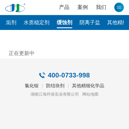
产品
案例
我们
阻垢剂
水质稳定剂
缓蚀剂
阴离子盐
其他精细
正在更新中
400-0733-998
氯化铵
|
防结块剂
|
其他精细化学品
湖南江海环保实业有限公司
网站地图